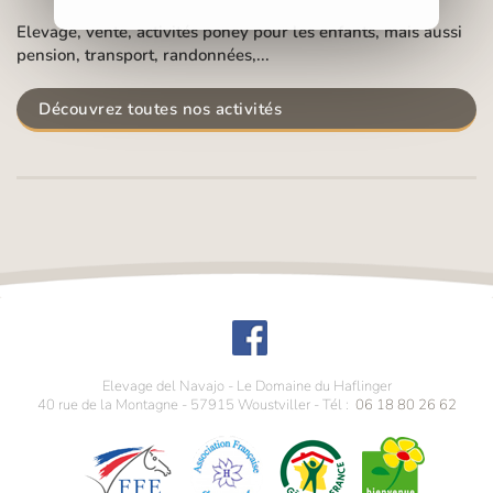
Elevage, vente, activités poney pour les enfants, mais aussi
pension, transport, randonnées,...
Découvrez toutes nos activités
Elevage del Navajo - Le Domaine du Haflinger
40 rue de la Montagne
-
57915
Woustviller
- Tél :
06 18 80 26 62