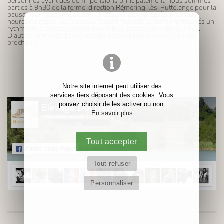
personnes ayant des demi-pensions principalement, nous sommes
parties à 9h30 de la ferme, direction Rémering-lès-Puttelange pour la
pause midi, repas tiré du sac, et retour à 16h30, après 2 bonnes
heures de repos. Les chevaux étaient motivés, se sont vite trouvés un
rythme de croisière, et nous avons tous passé une belle journée.
D'autres formules du même type seront programmées l'année
prochaine.
Notre site internet peut utiliser des
services tiers déposant des cookies. Vous
pouvez choisir de les activer ou non.
En savoir plus
Tout accepter
Tout refuser
Personnaliser