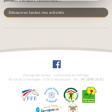
pension, transport, randonnées,...
Découvrez toutes nos activités
Elevage del Navajo - Le Domaine du Haflinger
40 rue de la Montagne
-
57915
Woustviller
- Tél :
06 18 80 26 62