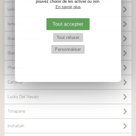
pouvez choisir de les activer ou non.
En savoir plus
Leila
Ismène
Tout accepter
Tout refuser
Illiade Du Limbach
Personnaliser
Black
Phalène
Candice
Lucky Del Navajo
Tchapane
Inchallah