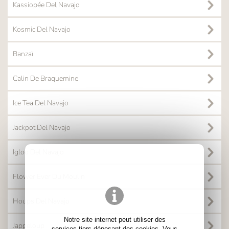
Kassiopée Del Navajo
Kosmic Del Navajo
Banzaï
Calin De Braquemine
Ice Tea Del Navajo
Jackpot Del Navajo
Igloo Del Navajo
Flower Ever Du Moulin
Houps Del Navajo
Notre site internet peut utiliser des
Jappeloup
services tiers déposant des cookies. Vous