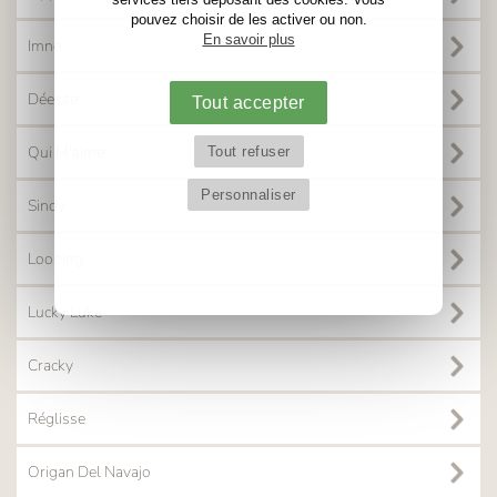
pouvez choisir de les activer ou non.
En savoir plus
Imne
Déesse
Tout accepter
Qui M'aime
Tout refuser
Personnaliser
Sindy
Looping
Lucky Luke
Cracky
Réglisse
Origan Del Navajo