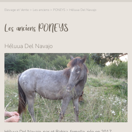
Elevage et Vente
>
Les anciens
>
PONEYS
>
Héluua Del Navajo
Les anciens PONEYS
Héluua Del Navajo
Héluua Del Navajo, par et Bahira, femelle, née en 2017.