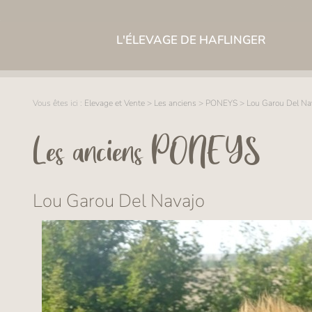
L'ÉLEVAGE DE HAFLINGER
Vous êtes ici :
Elevage et Vente
>
Les anciens
>
PONEYS
>
Lou Garou Del Na
Les anciens PONEYS
Lou Garou Del Navajo