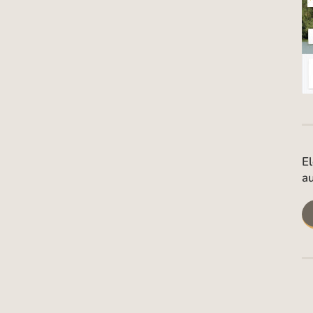
El
au