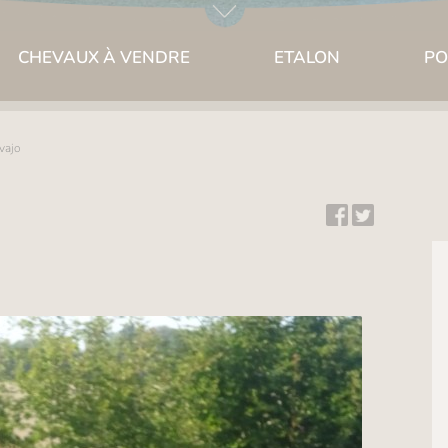
CHEVAUX À VENDRE
ETALON
PO
vajo