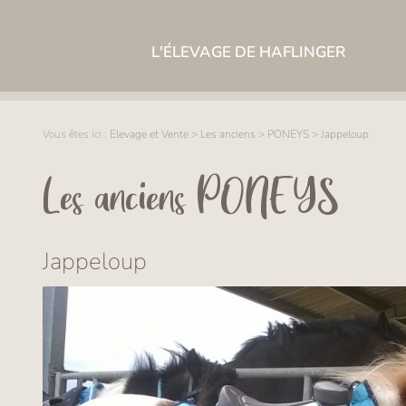
L'ÉLEVAGE DE HAFLINGER
Vous êtes ici :
Elevage et Vente
>
Les anciens
>
PONEYS
>
Jappeloup
Les anciens PONEYS
Jappeloup