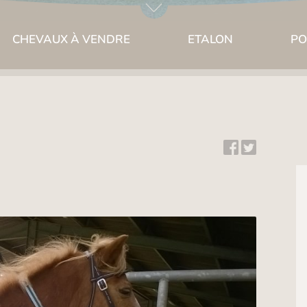
CHEVAUX À VENDRE
ETALON
PO