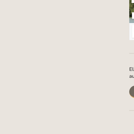
El
au